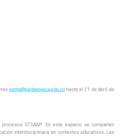
orreo
kenta@pedagogica.edu.co
hasta el 21 de abril de
s a procesos ST3AM*. En este espacio se comparten
ación interdisciplinaria en contextos educativos. Las