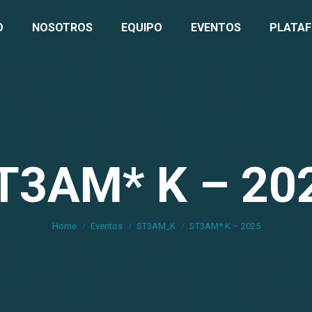
O
NOSOTROS
EQUIPO
EVENTOS
PLATA
T3AM* K – 20
You are here:
Home
Eventos
ST3AM_K
ST3AM* K – 2025