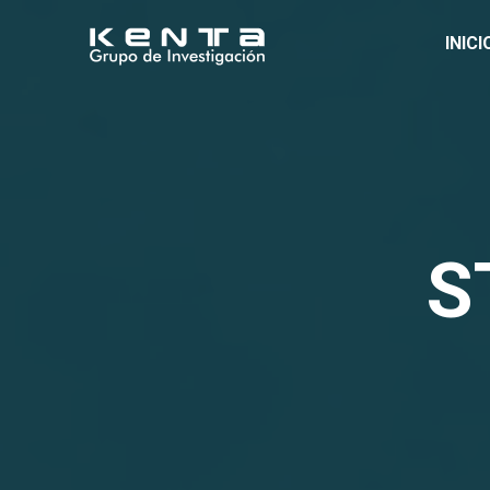
INICI
S