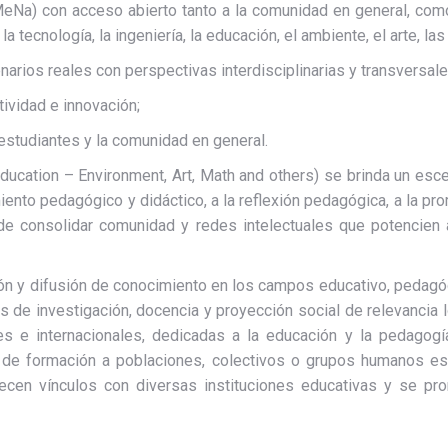
eNa) con acceso abierto tanto a la comunidad en general, com
la tecnología, la ingeniería, la educación, el ambiente, el arte, la
arios reales con perspectivas interdisciplinarias y transversale
tividad e innovación;
 estudiantes y la comunidad en general.
cation – Environment, Art, Math and others) se brinda un escen
ento pedagógico y didáctico, a la reflexión pedagógica, a la 
in de consolidar comunidad y redes intelectuales que potenci
n y difusión de conocimiento en los campos educativo, pedagógic
de investigación, docencia y proyección social de relevancia l
les e internacionales, dedicadas a la educación y la pedagogí
s de formación a poblaciones, colectivos o grupos humanos esp
lecen vínculos con diversas instituciones educativas y se pr