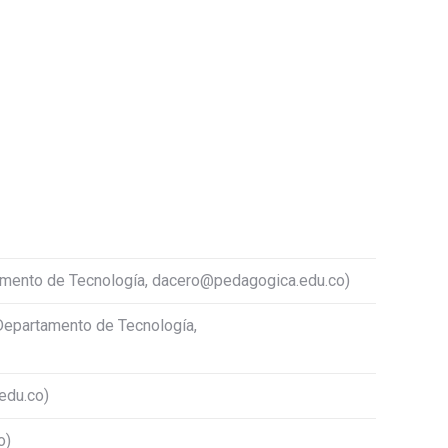
tamento de Tecnología, dacero@pedagogica.edu.co)
 Departamento de Tecnología,
edu.co)
o)