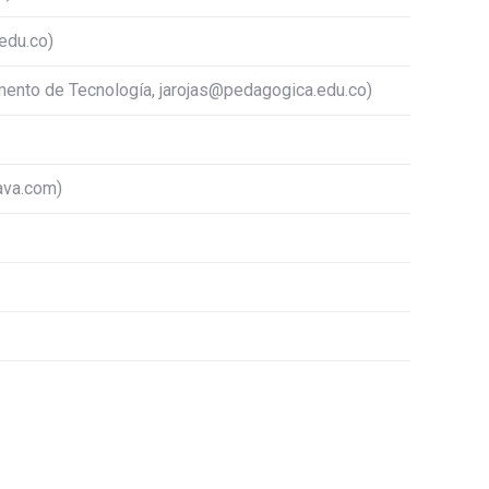
edu.co)
mento de Tecnología, jarojas@pedagogica.edu.co)
ava.com
)