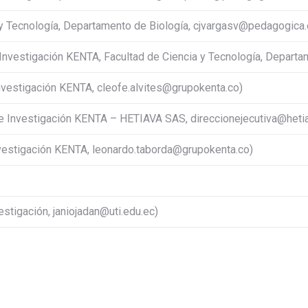
a y Tecnología, Departamento de Biología, cjvargasv@pedagogica.
Investigación KENTA, Facultad de Ciencia y Tecnología, Departa
nvestigación KENTA, cleofe.alvites@grupokenta.co)
 de Investigación KENTA – HETIAVA SAS,
direccionejecutiva@heti
vestigación KENTA, leonardo.taborda@grupokenta.co)
estigación, janiojadan@uti.edu.ec)